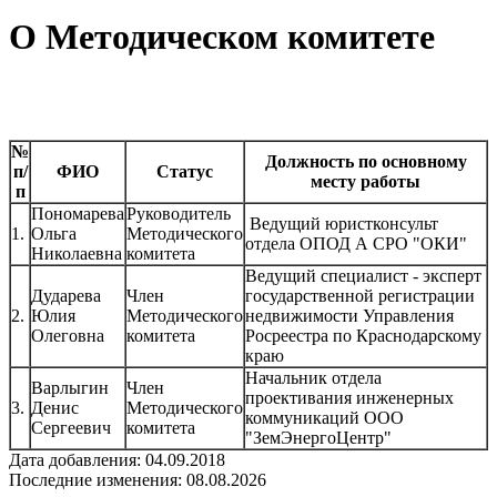
О Методическом комитете
№
Должность по основному
п/
ФИО
Статус
месту работы
п
Пономарева
Руководитель
Ведущий юристконсульт
1.
Ольга
Методического
отдела ОПОД А СРО "ОКИ"
Николаевна
комитета
Ведущий специалист - эксперт
Дударева
Член
государственной регистрации
2.
Юлия
Методического
недвижимости Управления
Олеговна
комитета
Росреестра по Краснодарскому
краю
Начальник отдела
Варлыгин
Член
проективания инженерных
3.
Денис
Методического
коммуникаций ООО
Сергеевич
комитета
"ЗемЭнергоЦентр"
Дата добавления: 04.09.2018
Последние изменения: 08.08.2026