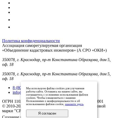
Политика конфиденциальности
Ассоциация саморегулируемая организация
«Объединение кадастровых инженеров» (А СРО «ОКИ»)
Юридический адрес (для отправки корреспонденции):
350078, г. Краснодар, пр-т Константина Образцова, дом 5,
оф. 18
Фактический адрес:
350078, г. Краснодар, пр-т Константина Образцова, дом 5,
оф. 18
8 (800) 101 33 08
Мы используем файлы cookies для улучшения
работы сайта. Оставаясь на нашем сайте, вы
info@mysroki.ru
соглашаетесь с условиями использования файлов
cookies. Чтобы ознакомиться с нашими
ОГРН 1102300003079 ИНН 2311126810/КПП 231101001
Положениями о конфиденциальности и об
использовании файлов cookie,
нажмите здесь
.
© 2010-2025 Все права защищены владельцами торговой
марки "СРО ОКИ"
Я согласен
Создание и продвижение сайта