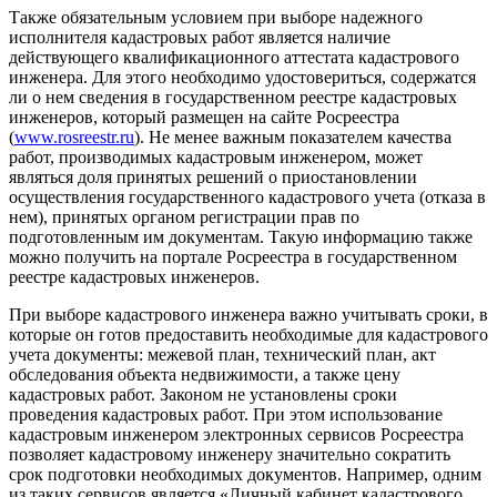
Также обязательным условием при выборе надежного
исполнителя кадастровых работ является наличие
действующего квалификационного аттестата кадастрового
инженера. Для этого необходимо удостовериться, содержатся
ли о нем сведения в государственном реестре кадастровых
инженеров, который размещен на сайте Росреестра
(
www.rosreestr.ru
). Не менее важным показателем качества
работ, производимых кадастровым инженером, может
являться доля принятых решений о приостановлении
осуществления государственного кадастрового учета (отказа в
нем), принятых органом регистрации прав по
подготовленным им документам. Такую информацию также
можно получить на портале Росреестра в государственном
реестре кадастровых инженеров.
При выборе кадастрового инженера важно учитывать сроки, в
которые он готов предоставить необходимые для кадастрового
учета документы: межевой план, технический план, акт
обследования объекта недвижимости, а также цену
кадастровых работ. Законом не установлены сроки
проведения кадастровых работ. При этом использование
кадастровым инженером электронных сервисов Росреестра
позволяет кадастровому инженеру значительно сократить
срок подготовки необходимых документов. Например, одним
из таких сервисов является «Личный кабинет кадастрового