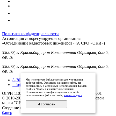
Политика конфиденциальности
Ассоциация саморегулируемая организация
«Объединение кадастровых инженеров» (А СРО «ОКИ»)
Юридический адрес (для отправки корреспонденции):
350078, г. Краснодар, пр-т Константина Образцова, дом 5,
оф. 18
Фактический адрес:
350078, г. Краснодар, пр-т Константина Образцова, дом 5,
оф. 18
8 (800) 101 33 08
Мы используем файлы cookies для улучшения
работы сайта. Оставаясь на нашем сайте, вы
info@mysroki.ru
соглашаетесь с условиями использования файлов
cookies. Чтобы ознакомиться с нашими
Положениями о конфиденциальности и об
ОГРН 1102300003079 ИНН 2311126810/КПП 231101001
использовании файлов cookie,
нажмите здесь
.
© 2010-2025 Все права защищены владельцами торговой
марки "СРО ОКИ"
Я согласен
Создание и продвижение сайта
банер