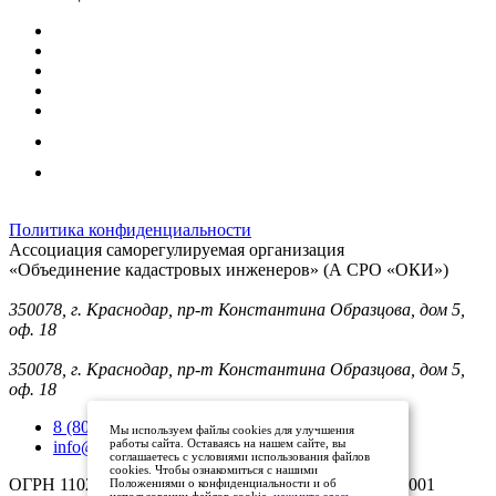
Политика конфиденциальности
Ассоциация саморегулируемая организация
«Объединение кадастровых инженеров» (А СРО «ОКИ»)
Юридический адрес (для отправки корреспонденции):
350078, г. Краснодар, пр-т Константина Образцова, дом 5,
оф. 18
Фактический адрес:
350078, г. Краснодар, пр-т Константина Образцова, дом 5,
оф. 18
8 (800) 101 33 08
Мы используем файлы cookies для улучшения
работы сайта. Оставаясь на нашем сайте, вы
info@mysroki.ru
соглашаетесь с условиями использования файлов
cookies. Чтобы ознакомиться с нашими
ОГРН 1102300003079 ИНН 2311126810/КПП 231101001
Положениями о конфиденциальности и об