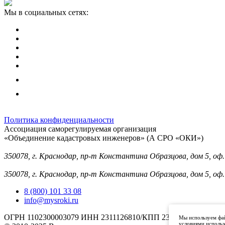
Мы в социальных сетях:
Политика конфиденциальности
Ассоциация саморегулируемая организация
«Объединение кадастровых инженеров» (А СРО «ОКИ»)
Юридический адрес (для отправки корреспонденции):
350078, г. Краснодар, пр-т Константина Образцова, дом 5, оф.
Фактический адрес:
350078, г. Краснодар, пр-т Константина Образцова, дом 5, оф.
8 (800) 101 33 08
info@mysroki.ru
ОГРН 1102300003079 ИНН 2311126810/КПП 231101001
Мы используем фай
условиями использ