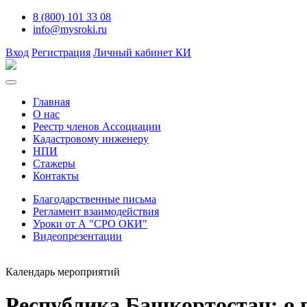
8 (800) 101 33 08
info@mysroki.ru
Вход
Регистрация
Личный кабинет КИ
Главная
О нас
Реестр членов Ассоциации
Кадастровому инженеру
НПИ
Стажеры
Контакты
Благодарственные письма
Регламент взаимодействия
Уроки от А "СРО ОКИ"
Видеопрезентации
Календарь мероприятий
Республика Башкортостан: о 