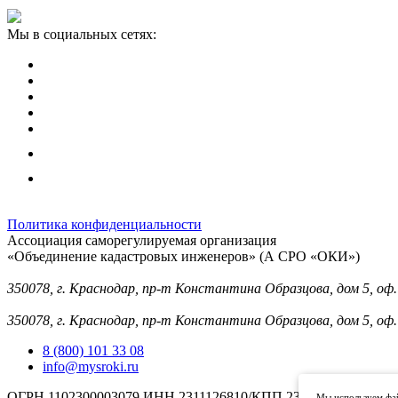
Мы в социальных сетях:
Политика конфиденциальности
Ассоциация саморегулируемая организация
«Объединение кадастровых инженеров» (А СРО «ОКИ»)
Юридический адрес (для отправки корреспонденции):
350078, г. Краснодар, пр-т Константина Образцова, дом 5, оф.
Фактический адрес:
350078, г. Краснодар, пр-т Константина Образцова, дом 5, оф.
8 (800) 101 33 08
info@mysroki.ru
ОГРН 1102300003079 ИНН 2311126810/КПП 231101001
Мы используем фай