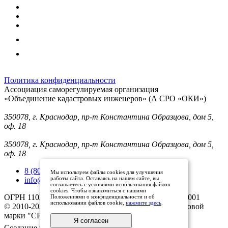
Политика конфиденциальности
Ассоциация саморегулируемая организация
«Объединение кадастровых инженеров» (А СРО «ОКИ»)
Юридический адрес (для отправки корреспонденции):
350078, г. Краснодар, пр-т Константина Образцова, дом 5,
оф. 18
Фактический адрес:
350078, г. Краснодар, пр-т Константина Образцова, дом 5,
оф. 18
8 (800) 101 33 08
Мы используем файлы cookies для улучшения
работы сайта. Оставаясь на нашем сайте, вы
info@mysroki.ru
соглашаетесь с условиями использования файлов
cookies. Чтобы ознакомиться с нашими
ОГРН 1102300003079 ИНН 2311126810/КПП 231101001
Положениями о конфиденциальности и об
использовании файлов cookie,
нажмите здесь
.
© 2010-2025 Все права защищены владельцами торговой
марки "СРО ОКИ"
Я согласен
Создание и продвижение сайта