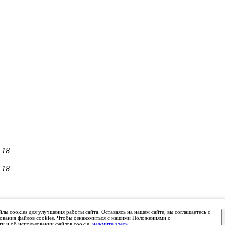
 18
 18
лы cookies для улучшения работы сайта. Оставаясь на нашем сайте, вы соглашаетесь с
ования файлов cookies. Чтобы ознакомиться с нашими Положениями о
ки "СРО ОКИ"
и и об использовании файлов cookie,
нажмите здесь
.