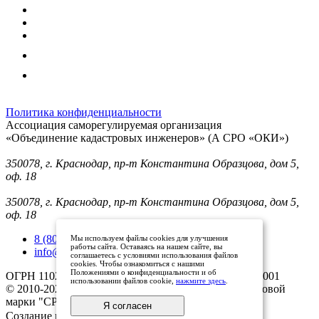
Политика конфиденциальности
Ассоциация саморегулируемая организация
«Объединение кадастровых инженеров» (А СРО «ОКИ»)
Юридический адрес (для отправки корреспонденции):
350078, г. Краснодар, пр-т Константина Образцова, дом 5,
оф. 18
Фактический адрес:
350078, г. Краснодар, пр-т Константина Образцова, дом 5,
оф. 18
8 (800) 101 33 08
Мы используем файлы cookies для улучшения
работы сайта. Оставаясь на нашем сайте, вы
info@mysroki.ru
соглашаетесь с условиями использования файлов
cookies. Чтобы ознакомиться с нашими
Положениями о конфиденциальности и об
ОГРН 1102300003079 ИНН 2311126810/КПП 231101001
использовании файлов cookie,
нажмите здесь
.
© 2010-2025 Все права защищены владельцами торговой
марки "СРО ОКИ"
Я согласен
Создание и продвижение сайта