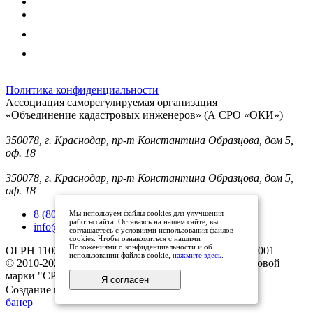
Политика конфиденциальности
Ассоциация саморегулируемая организация
«Объединение кадастровых инженеров» (А СРО «ОКИ»)
Юридический адрес (для отправки корреспонденции):
350078, г. Краснодар, пр-т Константина Образцова, дом 5,
оф. 18
Фактический адрес:
350078, г. Краснодар, пр-т Константина Образцова, дом 5,
оф. 18
8 (800) 101 33 08
Мы используем файлы cookies для улучшения
работы сайта. Оставаясь на нашем сайте, вы
info@mysroki.ru
соглашаетесь с условиями использования файлов
cookies. Чтобы ознакомиться с нашими
Положениями о конфиденциальности и об
ОГРН 1102300003079 ИНН 2311126810/КПП 231101001
использовании файлов cookie,
нажмите здесь
.
© 2010-2025 Все права защищены владельцами торговой
марки "СРО ОКИ"
Я согласен
Создание и продвижение сайта
банер