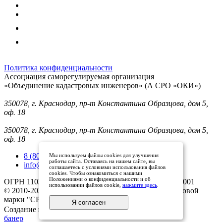
Политика конфиденциальности
Ассоциация саморегулируемая организация
«Объединение кадастровых инженеров» (А СРО «ОКИ»)
Юридический адрес (для отправки корреспонденции):
350078, г. Краснодар, пр-т Константина Образцова, дом 5,
оф. 18
Фактический адрес:
350078, г. Краснодар, пр-т Константина Образцова, дом 5,
оф. 18
8 (800) 101 33 08
Мы используем файлы cookies для улучшения
работы сайта. Оставаясь на нашем сайте, вы
info@mysroki.ru
соглашаетесь с условиями использования файлов
cookies. Чтобы ознакомиться с нашими
Положениями о конфиденциальности и об
ОГРН 1102300003079 ИНН 2311126810/КПП 231101001
использовании файлов cookie,
нажмите здесь
.
© 2010-2025 Все права защищены владельцами торговой
марки "СРО ОКИ"
Я согласен
Создание и продвижение сайта
банер