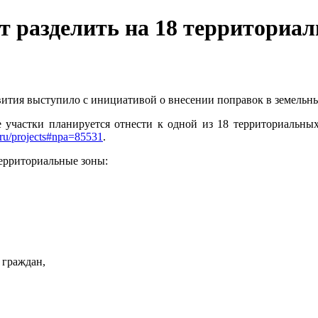
т разделить на 18 территориа
вития выступило с инициативой о внесении поправок в земельный
 участки планируется отнести к одной из 18 территориальны
.ru/projects#npa=85531
.
ерриториальные зоны:
 граждан,