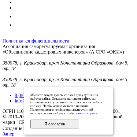
Политика конфиденциальности
Ассоциация саморегулируемая организация
«Объединение кадастровых инженеров» (А СРО «ОКИ»)
Юридический адрес (для отправки корреспонденции):
350078, г. Краснодар, пр-т Константина Образцова, дом 5,
оф. 18
Фактический адрес:
350078, г. Краснодар, пр-т Константина Образцова, дом 5,
оф. 18
8 (800) 101 33 08
Мы используем файлы cookies для улучшения
работы сайта. Оставаясь на нашем сайте, вы
info@mysroki.ru
соглашаетесь с условиями использования файлов
cookies. Чтобы ознакомиться с нашими
Положениями о конфиденциальности и об
ОГРН 1102300003079 ИНН 2311126810/КПП 231101001
использовании файлов cookie,
нажмите здесь
.
© 2010-2025 Все права защищены владельцами торговой
марки "СРО ОКИ"
Я согласен
Создание и продвижение сайта
банер