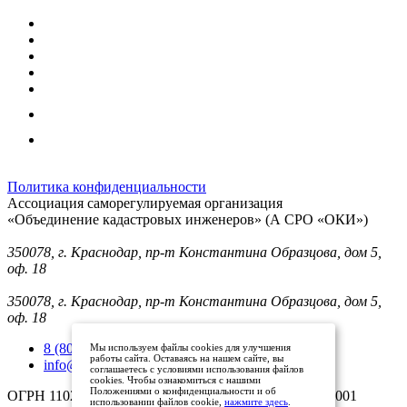
Политика конфиденциальности
Ассоциация саморегулируемая организация
«Объединение кадастровых инженеров» (А СРО «ОКИ»)
Юридический адрес (для отправки корреспонденции):
350078, г. Краснодар, пр-т Константина Образцова, дом 5,
оф. 18
Фактический адрес:
350078, г. Краснодар, пр-т Константина Образцова, дом 5,
оф. 18
8 (800) 101 33 08
Мы используем файлы cookies для улучшения
работы сайта. Оставаясь на нашем сайте, вы
info@mysroki.ru
соглашаетесь с условиями использования файлов
cookies. Чтобы ознакомиться с нашими
Положениями о конфиденциальности и об
ОГРН 1102300003079 ИНН 2311126810/КПП 231101001
использовании файлов cookie,
нажмите здесь
.