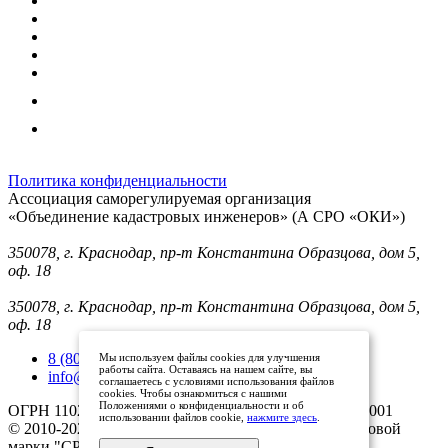
Политика конфиденциальности
Ассоциация саморегулируемая организация
«Объединение кадастровых инженеров» (А СРО «ОКИ»)
Юридический адрес (для отправки корреспонденции):
350078, г. Краснодар, пр-т Константина Образцова, дом 5,
оф. 18
Фактический адрес:
350078, г. Краснодар, пр-т Константина Образцова, дом 5,
оф. 18
8 (800) 101 33 08
Мы используем файлы cookies для улучшения
работы сайта. Оставаясь на нашем сайте, вы
info@mysroki.ru
соглашаетесь с условиями использования файлов
cookies. Чтобы ознакомиться с нашими
Положениями о конфиденциальности и об
ОГРН 1102300003079 ИНН 2311126810/КПП 231101001
использовании файлов cookie,
нажмите здесь
.
© 2010-2025 Все права защищены владельцами торговой
марки "СРО ОКИ"