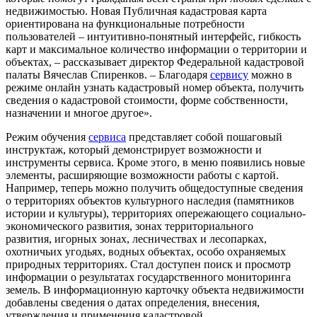
недвижимостью. Новая Публичная кадастровая карта
ориентирована на функциональные потребности
пользователей – интуитивно-понятный интерфейс, гибкость
карт и максимальное количество информации о территории и
объектах, – рассказывает директор Федеральной кадастровой
палаты Вячеслав Спиренков. – Благодаря
сервису
можно в
режиме онлайн узнать кадастровый номер объекта, получить
сведения о кадастровой стоимости, форме собственности,
назначении и многое другое».
Режим обучения
сервиса
представляет собой пошаговый
инструктаж, который демонстрирует возможности и
инструменты сервиса. Кроме этого, в меню появились новые
элементы, расширяющие возможности работы с картой.
Например, теперь можно получить общедоступные сведения
о территориях объектов культурного наследия (памятников
истории и культуры), территориях опережающего социально-
экономического развития, зонах территориального
развития, игорных зонах, лесничествах и лесопарках,
охотничьих угодьях, водных объектах, особо охраняемых
природных территориях. Стал доступен поиск и просмотр
информации о результатах государственного мониторинга
земель. В информационную карточку объекта недвижимости
добавлены сведения о датах определения, внесения,
утверждения и применения кадастровой