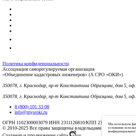
Политика конфиденциальности
Ассоциация саморегулируемая организация
«Объединение кадастровых инженеров» (А СРО «ОКИ»)
Юридический адрес (для отправки корреспонденции):
350078, г. Краснодар, пр-т Константина Образцова, дом 5, оф.
Фактический адрес:
350078, г. Краснодар, пр-т Константина Образцова, дом 5, оф.
8 (800) 101 33 08
info@mysroki.ru
ОГРН 1102300003079 ИНН 2311126810/КПП 231101001
Мы используем фай
© 2010-2025 Все права защищены владельцами торговой мар
условиями использ
конфиденциальност
Создание и продвижение сайта