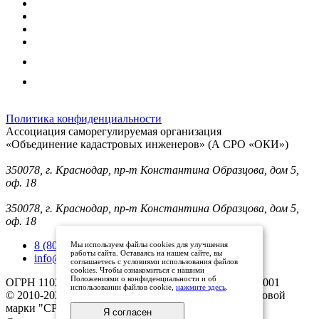
Политика конфиденциальности
Ассоциация саморегулируемая организация
«Объединение кадастровых инженеров» (А СРО «ОКИ»)
Юридический адрес (для отправки корреспонденции):
350078, г. Краснодар, пр-т Константина Образцова, дом 5,
оф. 18
Фактический адрес:
350078, г. Краснодар, пр-т Константина Образцова, дом 5,
оф. 18
8 (800) 101 33 08
Мы используем файлы cookies для улучшения
работы сайта. Оставаясь на нашем сайте, вы
info@mysroki.ru
соглашаетесь с условиями использования файлов
cookies. Чтобы ознакомиться с нашими
Положениями о конфиденциальности и об
ОГРН 1102300003079 ИНН 2311126810/КПП 231101001
использовании файлов cookie,
нажмите здесь
.
© 2010-2025 Все права защищены владельцами торговой
марки "СРО ОКИ"
Я согласен