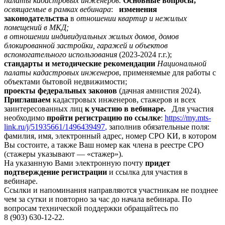
палаты кадастровых инженеров.
Основные вопросы,
освящаемые в рамках вебинара
:
изменения
законодательства
в
отношении квартир и нежилых
помещений в МКД;
в отношении индивидуальных жилых домов, домов
блокированной застройки, гаражей и объектов
вспомогательного использования
(2023-2024 г.г.);
стандарты и методические рекомендации
Национальной
палаты кадастровых инженеров
, применяемые для работы с
объектами бытовой недвижимости;
проекты федеральных законов
(дачная амнистия 2024).
Приглашаем
кадастровых инженеров, стажеров и всех
заинтересованных лиц
к участию в вебинаре.
Для участия
необходимо
пройти регистрацию по ссылке
:
https://my.mts-
link.ru/j/51935661/1496439497
,
заполнив обязательные поля:
фамилия, имя, электронный адрес, номер СРО КИ, в котором
Вы состоите, а также Ваш номер как члена в реестре СРО
(стажеры указывают — «стажер»).
На указанную Вами электронную почту
придет
подтверждение регистрации
и ссылка для участия в
вебинаре.
Ссылки и напоминания направляются участникам не позднее
чем за сутки и повторно за час до начала вебинара. По
вопросам технической поддержки обращайтесь по
8 (903) 630-12-22.