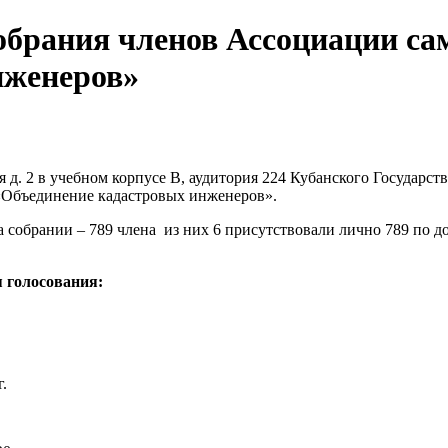
обрания членов Ассоциации са
нженеров»
кая д. 2 в учебном корпусе В, аудитория 224 Кубанского Государ
«Объединение кадастровых инженеров».
собрании – 789 члена из них 6 присутствовали лично 789 по д
 голосования:
.