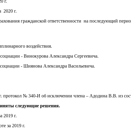
0 г.
 2020 г.
рахования гражданской ответственности на последующий перио
плинарного воздействия.
оциации - Винокурова Александра Сергеевича.
социации - Шиянова Александра Васильевича.
г. протокол № 340-И об исключении члена – Адодина В.В. из с
риняты следующие решения.
 2019 г.
е за 2019 г.