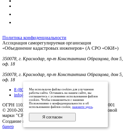
Политика конфиденциальности
Ассоциация саморегулируемая организация
«Объединение кадастровых инженеров» (А СРО «ОКИ»)
Юридический адрес (для отправки корреспонденции):
350078, г. Краснодар, пр-т Константина Образцова, дом 5,
оф. 18
Фактический адрес:
350078, г. Краснодар, пр-т Константина Образцова, дом 5,
оф. 18
8 (800) 101 33 08
Мы используем файлы cookies для улучшения
работы сайта. Оставаясь на нашем сайте, вы
info@mysroki.ru
соглашаетесь с условиями использования файлов
cookies. Чтобы ознакомиться с нашими
Положениями о конфиденциальности и об
ОГРН 1102300003079 ИНН 2311126810/КПП 231101001
использовании файлов cookie,
нажмите здесь
.
© 2010-2025 Все права защищены владельцами торговой
марки "СРО ОКИ"
Я согласен
Создание и продвижение сайта
банер